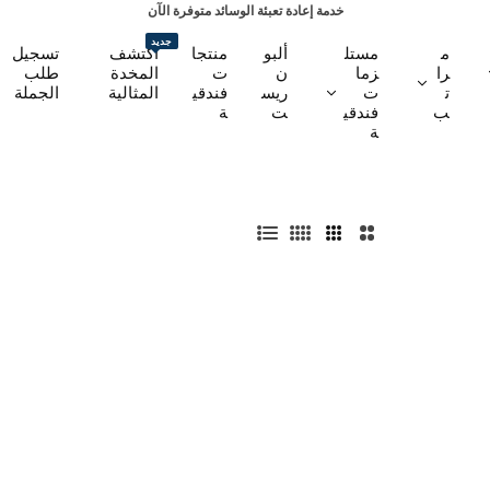
خدمة إعادة تعبئة الوسائد متوفرة الآن
خامات عالية الجودة
جديد
م
مستل
ألبو
منتجا
اكتشف
تسجيل
منتجات مصممة لتمنحك نومًا أفضل
را
زما
ن
ت
المخدة
طلب
ت
ت
ريس
فندقي
المثالية
الجملة
ب
فندقي
ت
ة
ة
2
3
4
ق
أ
أ
أ
ا
ع
ع
ع
ئ
م
م
م
م
د
د
د
ة
ة
ة
ة